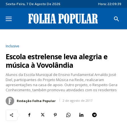
Sexta-Feira, 7 De Agosto De 2026
Hora:
22:09:39
Inclusive
Escola estrelense leva alegria e
música à Vovolândia
Alunos da Escola Municipal de Ensino Fundamental Arnaldo José
Diel, participantes do Projeto Música na Rede, realizaram
apresentações na casa de apoio. Outro projeto, o Respeito Gera
Conhecimento, também promoveu atividades com os residentes
2 de agosto de 2017
Redação Folha Popular