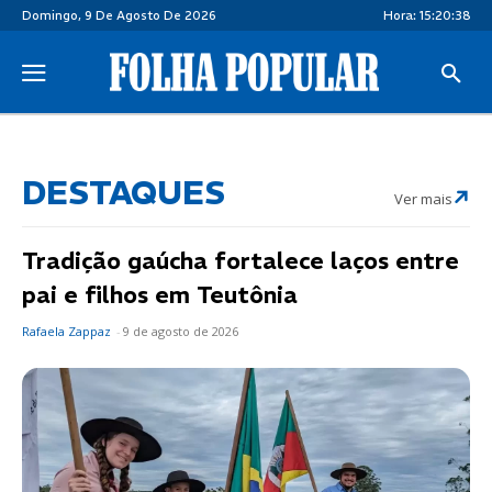
Domingo, 9 De Agosto De 2026
Hora:
15:20:40
DESTAQUES
Ver mais
Tradição gaúcha fortalece laços entre
pai e filhos em Teutônia
Rafaela Zappaz
-
9 de agosto de 2026