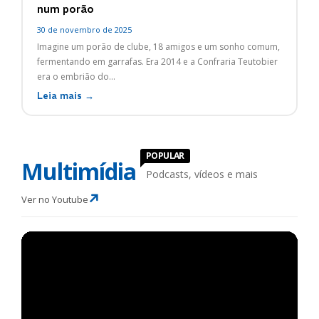
num porão
30 de novembro de 2025
Imagine um porão de clube, 18 amigos e um sonho comum,
fermentando em garrafas. Era 2014 e a Confraria Teutobier
era o embrião do...
Leia mais →
POPULAR
Multimídia
Podcasts, vídeos e mais
Ver no Youtube