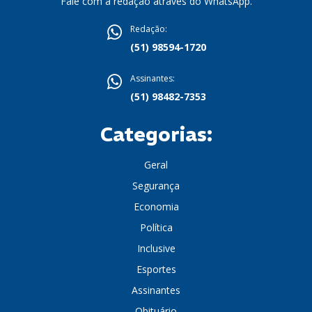
Fale com a redação através do WhatsApp.
Redação:
(51) 98594-1720
Assinantes:
(51) 98482-7353
Categorias:
Geral
Segurança
Economia
Política
Inclusive
Esportes
Assinantes
Obituário