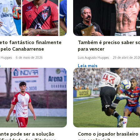
eto fantástico finalmente
Também é preciso saber s
 pelo Canabarrense
para vencer
o Huppes
-
6 de maio de 2026
Luis Augusto Huppes
-
29 de abril de 202
s
Leia mais
ante pode ser a solução
Como o jogador brasileiro