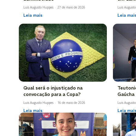
Luis Augusto Huppes
-
27 de maio de 2026
Luis August
Leia mais
Leia mai
Qual será o injustiçado na
Teutoni
convocação para a Copa?
Gaúcha 
Luis Augusto Huppes
-
16 de maio de 2026
Luis August
Leia mais
Leia mai