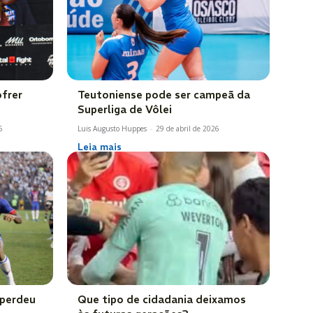
ofrer
Teutoniense pode ser campeã da
Superliga de Vôlei
6
Luis Augusto Huppes
-
29 de abril de 2026
Leia mais
 perdeu
Que tipo de cidadania deixamos