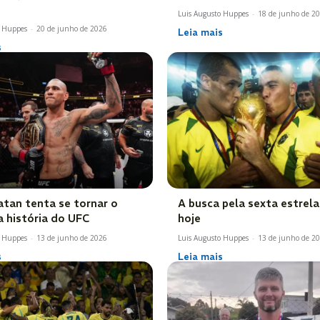
Luis Augusto Huppes
-
18 de junho de 2
o Huppes
-
20 de junho de 2026
Leia mais
s
atan tenta se tornar o
A busca pela sexta estrel
a história do UFC
hoje
o Huppes
-
13 de junho de 2026
Luis Augusto Huppes
-
13 de junho de 2
s
Leia mais