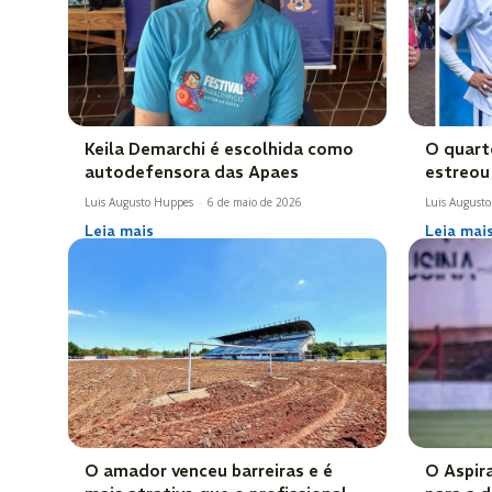
Keila Demarchi é escolhida como
O quart
autodefensora das Apaes
estreou
Luis Augusto Huppes
-
6 de maio de 2026
Luis August
Leia mais
Leia mai
O amador venceu barreiras e é
O Aspir