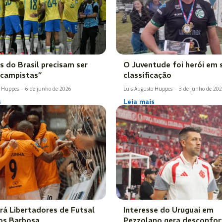
s do Brasil precisam ser
O Juventude foi herói em 
campistas”
classificação
o Huppes
-
6 de junho de 2026
Luis Augusto Huppes
-
3 de junho de 20
s
Leia mais
rá Libertadores de Futsal
Interesse do Uruguai em
os Barbosa
Pezzolano gera desconfor