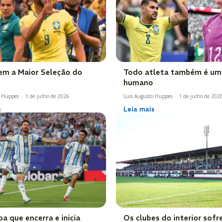
em a Maior Seleção do
Todo atleta também é um
humano
o Huppes
-
1 de julho de 2026
Luis Augusto Huppes
-
1 de julho de 202
s
Leia mais
a que encerra e inicia
Os clubes do interior sof