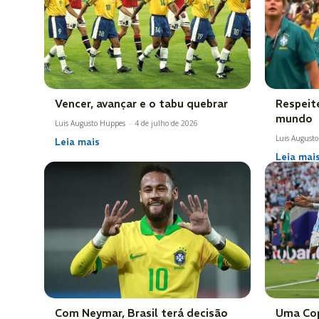
Vencer, avançar e o tabu quebrar
Respeit
mundo
Luis Augusto Huppes
-
4 de julho de 2026
Luis August
Leia mais
Leia mai
Com Neymar, Brasil terá decisão
Uma Cop