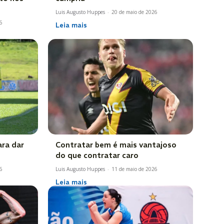
Luis Augusto Huppes
-
20 de maio de 2026
6
Leia mais
ara dar
Contratar bem é mais vantajoso
do que contratar caro
6
Luis Augusto Huppes
-
11 de maio de 2026
Leia mais