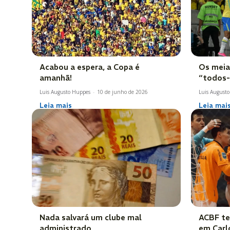
Acabou a espera, a Copa é
Os meia
amanhã!
“todos-
Luis Augusto Huppes
-
10 de junho de 2026
Luis August
Leia mais
Leia mai
Nada salvará um clube mal
ACBF te
administrado
em Carl