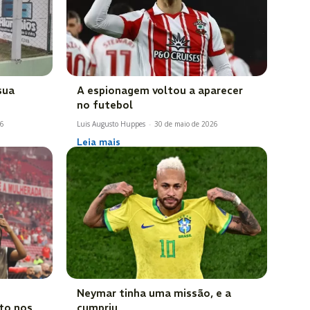
sua
A espionagem voltou a aparecer
no futebol
26
Luis Augusto Huppes
-
30 de maio de 2026
Leia mais
Neymar tinha uma missão, e a
to nos
cumpriu