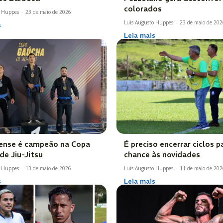
colorados
o Huppes
-
23 de maio de 2026
Luis Augusto Huppes
-
23 de maio de 202
s
Leia mais
ense é campeão na Copa
É preciso encerrar ciclos p
de Jiu-Jitsu
chance às novidades
o Huppes
-
13 de maio de 2026
Luis Augusto Huppes
-
11 de maio de 202
s
Leia mais