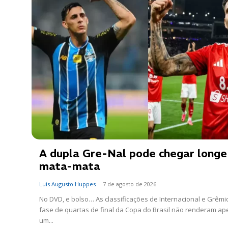
A dupla Gre-Nal pode chegar longe
mata-mata
Luis Augusto Huppes
-
7 de agosto de 2026
No DVD, e bolso… As classificações de Internacional e Grêmi
fase de quartas de final da Copa do Brasil não renderam a
um...