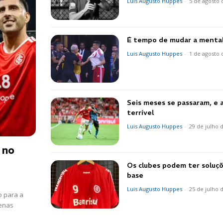
Luis Augusto Huppes
-
5 de agosto 
É tempo de mudar a menta
Luis Augusto Huppes
-
1 de agosto 
Seis meses se passaram, e 
terrível
Luis Augusto Huppes
-
29 de julho 
 no
Os clubes podem ter soluçõ
base
Luis Augusto Huppes
-
25 de julho 
o para a
penas