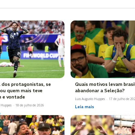
 dos protagonistas, se
Quais motivos levam brasil
icou quem mais teve
abandonar a Seleção?
 e vontade
Luis Augusto Huppes
-
17 de julho de 20
o Huppes
-
18 de julho de 2026
Leia mais
s