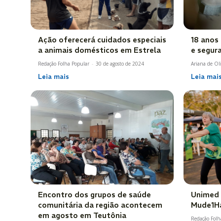
Ação oferecerá cuidados especiais
18 anos 
a animais domésticos em Estrela
e segur
Redação Folha Popular
-
30 de agosto de 2024
Ariana de Oli
Leia mais
Leia mai
Encontro dos grupos de saúde
Unimed 
comunitária da região acontecem
Mude1Há
em agosto em Teutônia
Redação Folh