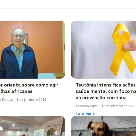
or orienta sobre como agir
Teutônia intensifica ações
lhas africanas
saúde mental com foco na
na prevenção contínua
a Popular
-
8 de janeiro de 2026
Anderson Lopes
-
17 de setembro de 2025
s
Leia mais