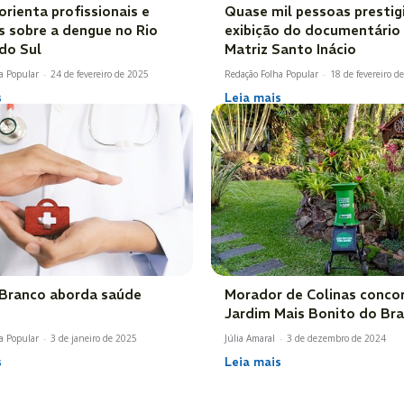
rienta profissionais e
Quase mil pessoas presti
s sobre a dengue no Rio
exibição do documentário
do Sul
Matriz Santo Inácio
a Popular
-
24 de fevereiro de 2025
Redação Folha Popular
-
18 de fevereiro d
s
Leia mais
 Branco aborda saúde
Morador de Colinas conco
Jardim Mais Bonito do Bra
a Popular
-
3 de janeiro de 2025
Júlia Amaral
-
3 de dezembro de 2024
s
Leia mais