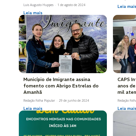
Luis Augusto Huppes
-
1 de agosto de 2024
Leia mai
Leia mais
Município de Imigrante assina
CAPS In
fomento com Abrigo Estrelas do
anos de
Amanhã
mil ate
Redação Folha Popular
-
29 de junho de 2024
Redação Folh
Leia mais
Leia mai