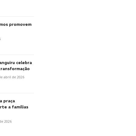
nimos promovem
6
anguiru celebra
transformação
de abril de 2026
a praça
rte a famílias
 de 2026