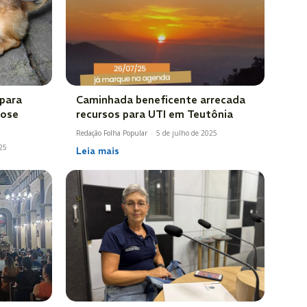
 para
Caminhada beneficente arrecada
cose
recursos para UTI em Teutônia
Redação Folha Popular
-
5 de julho de 2025
025
Leia mais