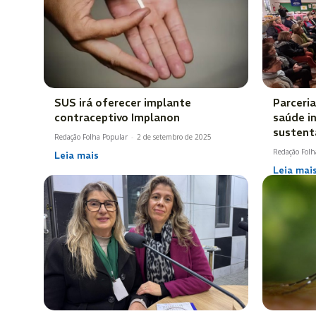
SUS irá oferecer implante
Parceri
contraceptivo Implanon
saúde in
sustent
Redação Folha Popular
-
2 de setembro de 2025
Redação Folh
Leia mais
Leia mai