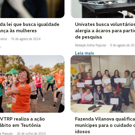
da lei que busca igualdade
Univates busca voluntário
ança às mulheres
alergia a ácaros para part
de pesquisa
veira
-
10 de agosto de 2024
Redação Folha Popular
-
9 de agosto de 2
s
Leia mais
VTRP realiza a ação
Fazenda Vilanova qualifica
bito em Teutônia
munícipes para o cuidado
idosos
a Popular
-
26 de julho de 2024