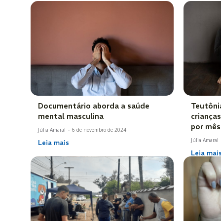
Documentário aborda a saúde
Teutôni
mental masculina
criança
por mês
Júlia Amaral
-
6 de novembro de 2024
Júlia Amaral
Leia mais
Leia mai