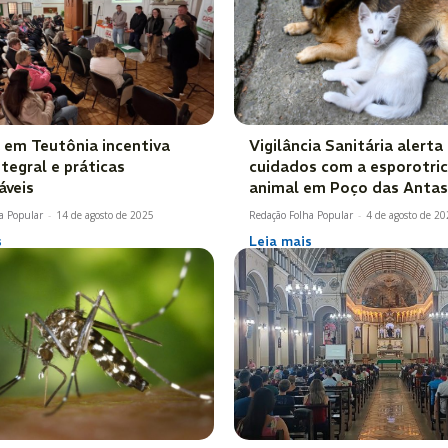
a em Teutônia incentiva
Vigilância Sanitária alerta
tegral e práticas
cuidados com a esporotri
áveis
animal em Poço das Antas
a Popular
-
14 de agosto de 2025
Redação Folha Popular
-
4 de agosto de 2
s
Leia mais