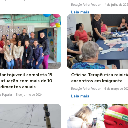
Redação Folha Popular
-
4 de julho de 20
s
Leia mais
fantojuvenil completa 15
Oficina Terapêutica reinici
 atuação com mais de 10
encontros em Imigrante
ndimentos anuais
Redação Folha Popular
-
6 de março de 20
a Popular
-
5 de junho de 2024
Leia mais
s