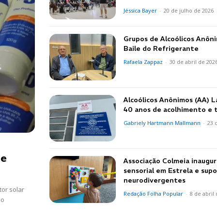
Jéssica Bayer
-
20 de julho de 2026
Grupos de Alcoólicos Anô
Baile do Refrigerante
Rafaela Zappaz
-
30 de abril de 202
Alcoólicos Anônimos (AA) L
40 anos de acolhimento e 
Gabriely Hartmann Mallmann
-
23 
te
Associação Colmeia inaugur
sensorial em Estrela e supo
neurodivergentes
tor solar
Redação Folha Popular
-
8 de abril
io