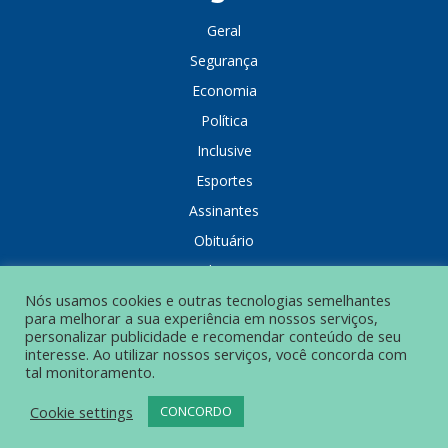
Geral
Segurança
Economia
Política
Inclusive
Esportes
Assinantes
Obituário
Colunistas
Nós usamos cookies e outras tecnologias semelhantes
para melhorar a sua experiência em nossos serviços,
personalizar publicidade e recomendar conteúdo de seu
interesse. Ao utilizar nossos serviços, você concorda com
tal monitoramento.
POLÍTICA DE PRIVACIDADE
Cookie settings
CONCORDO
© Grupo Popular de Comunicação – Todos os direitos reservados.