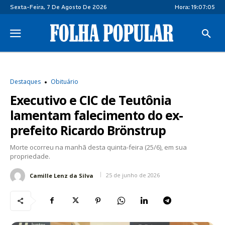
Sexta-Feira, 7 De Agosto De 2026
Hora:
19:07:06
Destaques
Obituário
Executivo e CIC de Teutônia
lamentam falecimento do ex-
prefeito Ricardo Brönstrup
Morte ocorreu na manhã desta quinta-feira (25/6), em sua
propriedade.
25 de junho de 2026
Camille Lenz da Silva