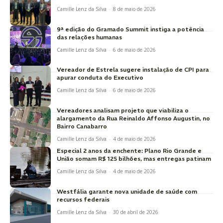
Camille Lenz da Silva
-
8 de maio de 2026
9ª edição do Gramado Summit instiga a potência
das relações humanas
Camille Lenz da Silva
-
6 de maio de 2026
Vereador de Estrela sugere instalação de CPI para
apurar conduta do Executivo
Camille Lenz da Silva
-
6 de maio de 2026
Vereadores analisam projeto que viabiliza o
alargamento da Rua Reinaldo Affonso Augustin, no
Bairro Canabarro
Camille Lenz da Silva
-
4 de maio de 2026
Especial 2 anos da enchente: Plano Rio Grande e
União somam R$ 125 bilhões, mas entregas patinam
Camille Lenz da Silva
-
4 de maio de 2026
Westfália garante nova unidade de saúde com
recursos federais
Camille Lenz da Silva
-
30 de abril de 2026