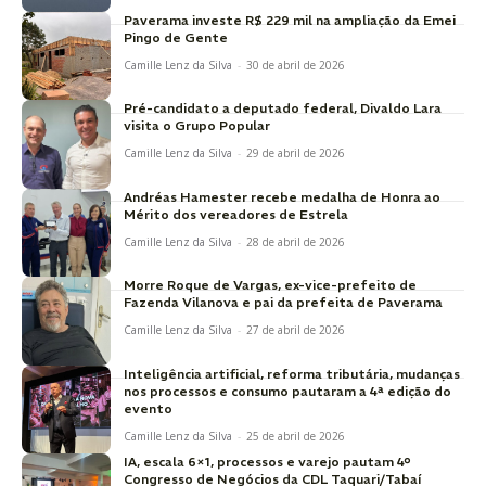
Paverama investe R$ 229 mil na ampliação da Emei
Pingo de Gente
Camille Lenz da Silva
-
30 de abril de 2026
Pré-candidato a deputado federal, Divaldo Lara
visita o Grupo Popular
Camille Lenz da Silva
-
29 de abril de 2026
Andréas Hamester recebe medalha de Honra ao
Mérito dos vereadores de Estrela
Camille Lenz da Silva
-
28 de abril de 2026
Morre Roque de Vargas, ex-vice-prefeito de
Fazenda Vilanova e pai da prefeita de Paverama
Camille Lenz da Silva
-
27 de abril de 2026
Inteligência artificial, reforma tributária, mudanças
nos processos e consumo pautaram a 4ª edição do
evento
Camille Lenz da Silva
-
25 de abril de 2026
IA, escala 6×1, processos e varejo pautam 4º
Congresso de Negócios da CDL Taquari/Tabaí