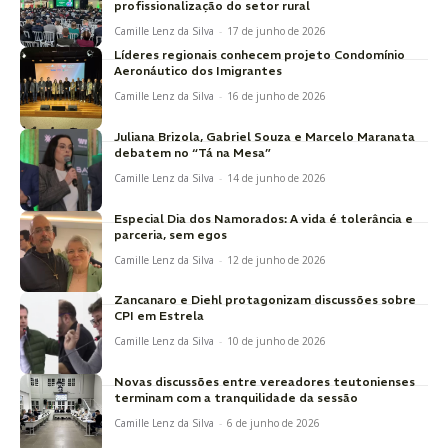
profissionalização do setor rural
Camille Lenz da Silva
-
17 de junho de 2026
Líderes regionais conhecem projeto Condomínio
Aeronáutico dos Imigrantes
Camille Lenz da Silva
-
16 de junho de 2026
Juliana Brizola, Gabriel Souza e Marcelo Maranata
debatem no “Tá na Mesa”
Camille Lenz da Silva
-
14 de junho de 2026
Especial Dia dos Namorados: A vida é tolerância e
parceria, sem egos
Camille Lenz da Silva
-
12 de junho de 2026
Zancanaro e Diehl protagonizam discussões sobre
CPI em Estrela
Camille Lenz da Silva
-
10 de junho de 2026
Novas discussões entre vereadores teutonienses
terminam com a tranquilidade da sessão
Camille Lenz da Silva
-
6 de junho de 2026