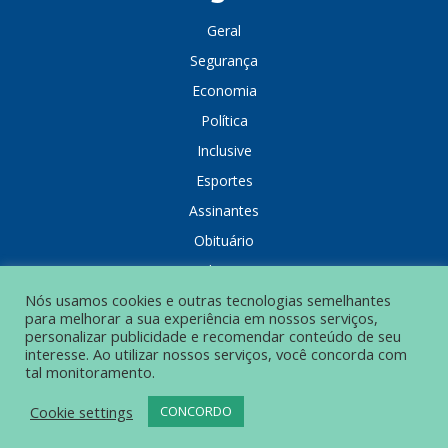
Geral
Segurança
Economia
Política
Inclusive
Esportes
Assinantes
Obituário
Colunistas
Nós usamos cookies e outras tecnologias semelhantes
para melhorar a sua experiência em nossos serviços,
personalizar publicidade e recomendar conteúdo de seu
interesse. Ao utilizar nossos serviços, você concorda com
tal monitoramento.
POLÍTICA DE PRIVACIDADE
Cookie settings
CONCORDO
© Grupo Popular de Comunicação – Todos os direitos reservados.