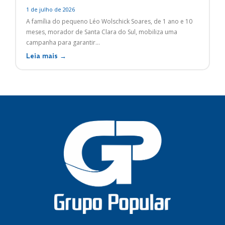
1 de julho de 2026
A família do pequeno Léo Wolschick Soares, de 1 ano e 10
meses, morador de Santa Clara do Sul, mobiliza uma
campanha para garantir...
Leia mais →