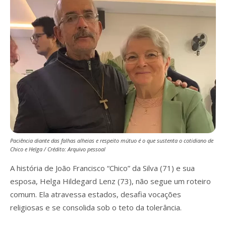
Paciência diante das falhas alheias e respeito mútuo é o que sustenta o cotidiano de
Chico e Helga / Crédito: Arquivo pessoal
A história de João Francisco “Chico” da Silva (71) e sua
esposa, Helga Hildegard Lenz (73), não segue um roteiro
comum. Ela atravessa estados, desafia vocações
religiosas e se consolida sob o teto da tolerância.