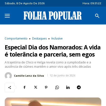
Sábado, 8 De Agosto De 2026
Hora:
09:51:23
Comportamento
Destaques
Inclusive
Especial Dia dos Namorados: A vida
é tolerância e parceria, sem egos
A trajetória de Chico e Helga revela como a cumplicidade e a
ausência de ciúmes mantêm o amor vivo após três décadas
12 de junho de 2026
Camille Lenz da Silva