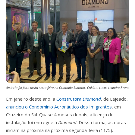
Anúncio foi feito nesta sexta-feira no Gramado Summit. Crédito: Lucas Leandro Brune
Em janeiro deste ano, a
Construtora
Diamond
, de Lajeado,
anunciou o Condomínio Aeronáutico dos Imigrantes
, em
Cruzeiro do Sul. Quase 4 meses depois, a licença de
instalação foi entregue à
Diamond
. Dessa forma, as obras
iniciam na próxima na próxima segunda-feira (11/5).