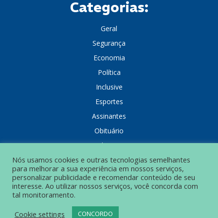
Categorias:
Geral
Segurança
Economia
Política
Inclusive
Esportes
Assinantes
Obituário
Colunistas
Nós usamos cookies e outras tecnologias semelhantes
para melhorar a sua experiência em nossos serviços,
personalizar publicidade e recomendar conteúdo de seu
interesse. Ao utilizar nossos serviços, você concorda com
tal monitoramento.
POLÍTICA DE PRIVACIDADE
Cookie settings
CONCORDO
© Grupo Popular de Comunicação – Todos os direitos reservados.