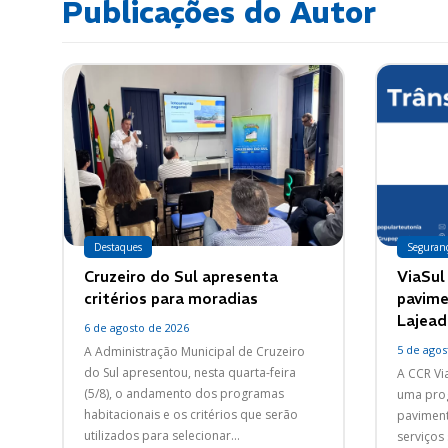
Publicações do Autor
Destaques
Seguran
Cruzeiro do Sul apresenta
ViaSul 
critérios para moradias
pavime
Lajead
6 de agosto de 2026
5 de agos
A Administração Municipal de Cruzeiro
do Sul apresentou, nesta quarta-feira
A CCR Via
(5/8), o andamento dos programas
uma pro
habitacionais e os critérios que serão
paviment
utilizados para selecionar...
serviços