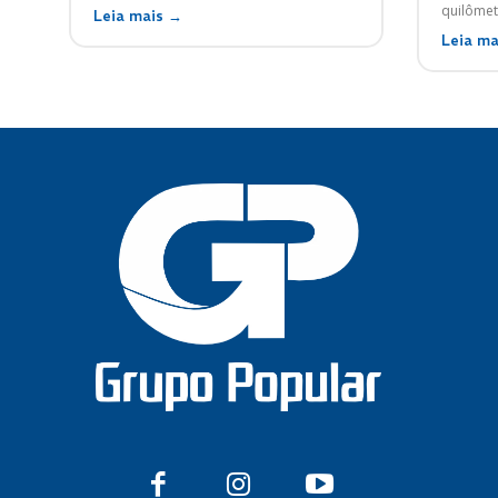
quilômetr
Leia mais →
Leia ma