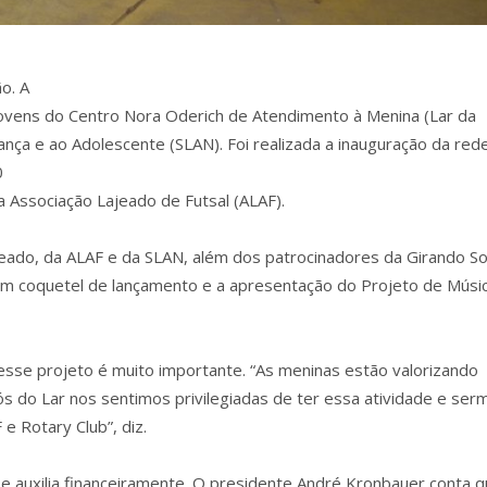
o. A
 jovens do Centro Nora Oderich de Atendimento à Menina (Lar da
nça e ao Adolescente (SLAN). Foi realizada a inauguração da red
0
 Associação Lajeado de Futsal (ALAF).
eado, da ALAF e da SLAN, além dos patrocinadores da Girando So
do um coquetel de lançamento e a apresentação do Projeto de Músi
 esse projeto é muito importante. “As meninas estão valorizando
 do Lar nos sentimos privilegiadas de ter essa atividade e ser
 Rotary Club”, diz.
e auxilia financeiramente. O presidente André Kronbauer conta 