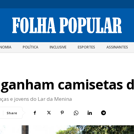
NOMIA
POLÍTICA
INCLUSIVE
ESPORTES
ASSINANTES
 ganham camisetas 
nças e jovens do Lar da Menina
Share