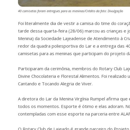
40 camisetas foram entregues para as meninas/Crédito da foto: Divulgação
Foi literalmente dia de vestir a camisa do time do coraçã
tarde dessa quarta-feira (28/06) marcou as crianças e
Menina) da Sociedade Lajeadense de Atendimento à Cria
redor da quadra poliesportiva do Lar e a entrega das 4
camisetas para as meninas que participam do projeto da
Participaram da cerimônia, membros do Rotary Club Laj
Divine Chocolateria e Florestal Alimentos. Foi realiza
Cantando e Tocando Alegria de Viver.
A diretora do Lar da Menina Virgínia Rumpel afirma que
todos os momentos. Esporte é ótimo e elas adoram. Nós
contempladas com esse esporte na parceria entre ALAF e
O Rotary Club de Lajeado é grande parceiro do Projeto 