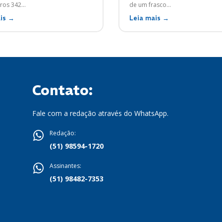
os 342...
de um frasco...
is →
Leia mais →
Contato:
Fale com a redação através do WhatsApp.
Redação:
(51) 98594-1720
Assinantes:
(51) 98482-7353