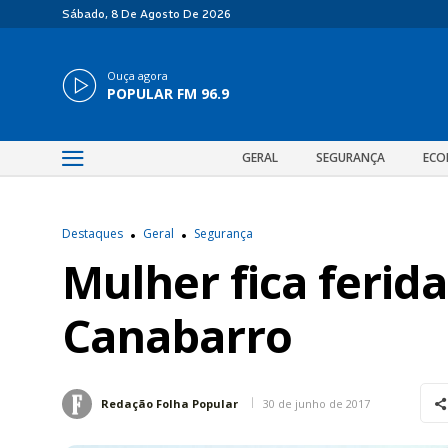
Sábado, 8 De Agosto De 2026
Ouça agora
POPULAR FM 96.9
GERAL
SEGURANÇA
ECO
Destaques
Geral
Segurança
Mulher fica ferid
Canabarro
30 de junho de 2017
Redação Folha Popular