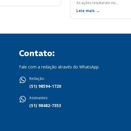
As ações resultaram no...
Leia mais →
Contato:
Fale com a redação através do WhatsApp.
Redação:
(51) 98594-1720
Assinantes:
(51) 98482-7353