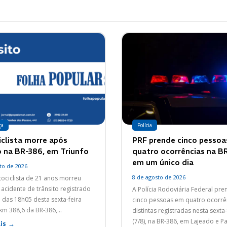
ça
Polícia
clista morre após
PRF prende cinco pesso
o na BR-386, em Triunfo
quatro ocorrências na B
em um único dia
to de 2026
8 de agosto de 2026
ciclista de 21 anos morreu
acidente de trânsito registrado
A Polícia Rodoviária Federal pr
a das 18h05 desta sexta-feira
cinco pessoas em quatro ocorrê
 km 388,6 da BR-386,...
distintas registradas nesta sexta-
(7/8), na BR-386, em Lajeado e 
is →