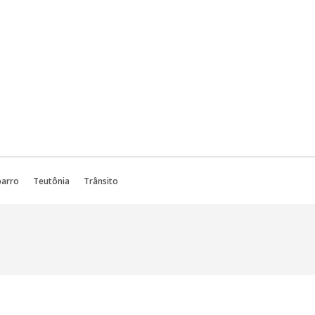
barro
Teutônia
Trânsito