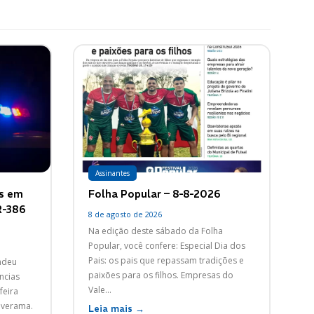
Assinantes
as em
Folha Popular – 8-8-2026
R-386
8 de agosto de 2026
Na edição deste sábado da Folha
Popular, você confere: Especial Dia dos
Pais: os pais que repassam tradições e
endeu
paixões para os filhos. Empresas do
ncias
Vale...
feira
Paverama.
Leia mais →