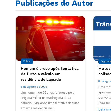
Publicações do Autor
Polícia
Seguran
Homem é preso após tentativa
Motoci
de furto a veículo em
colisã
residência de Lajeado
8 de agos
8 de agosto de 2026
Uma moto
após um 
Um homem de 26 anos foi preso pela
por volt
Brigada Militar na madrugada deste
(7/8), no
sábado (8/8), após uma tentativa de furto
em uma residência no...
Leia ma