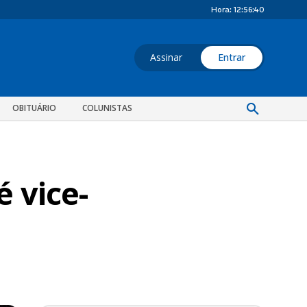
Hora:
12:56:41
Assinar
Entrar
OBITUÁRIO
COLUNISTAS
 vice-