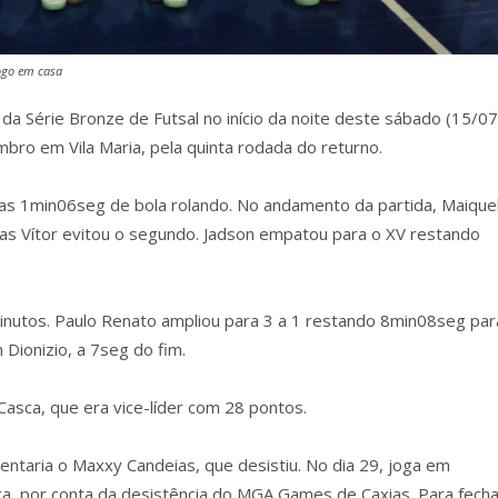
jogo em casa
 da Série Bronze de Futsal no início da noite deste sábado (15/07
mbro em Vila Maria, pela quinta rodada do returno.
nas 1min06seg de bola rolando. No andamento da partida, Maique
 mas Vítor evitou o segundo. Jadson empatou para o XV restando
inutos. Paulo Renato ampliou para 3 a 1 restando 8min08seg par
 Dionizio, a 7seg do fim.
asca, que era vice-líder com 28 pontos.
entaria o Maxxy Candeias, que desistiu. No dia 29, joga em
olga, por conta da desistência do MGA Games de Caxias. Para fecha