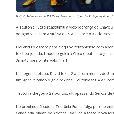
Teutônia Futsal venceu a SERCCA de Casca por 4 a 2, no dia 1º de julho, último 
A Teutônia Futsal reassumiu a vice-liderança da Chave 3
posição veio com a vitória de 4 a 1 sobre o XV de Nove
Biel abriu o escore para a equipe teutoniense com ape
fez boa jogada, limpou o goleiro Chico e bateu ao gol,
3min42 para o intervalo: 1 a 1.
Na segunda etapa, David fez o 2 a 1 com menos de 3 m
fim. Aproveitando o goleiro-linha, Teutônia fez 4 a 1 com
Teutônia chegou a 29 pontos, ultrapassando Sercca de C
No próximo sábado, a Teutônia Futsal folga porque enfr
Candelária, diante do Atlético. Dia 5 de agosto, nova f