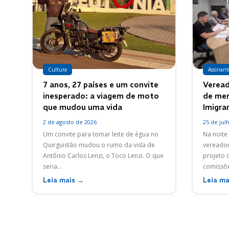
Cultura
Assinant
7 anos, 27 países e um convite
Veread
inesperado: a viagem de moto
de me
que mudou uma vida
Imigra
2 de agosto de 2026
25 de jul
Um convite para tomar leite de égua no
Na noite 
Quirguistão mudou o rumo da vida de
vereador
Antônio Carlos Lenzi, o Toco Lenzi. O que
projeto 
seria...
comissõe
Leia mais →
Leia ma