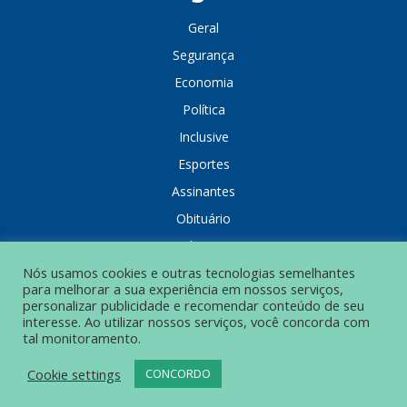
Geral
Segurança
Economia
Política
Inclusive
Esportes
Assinantes
Obituário
Colunistas
Nós usamos cookies e outras tecnologias semelhantes
para melhorar a sua experiência em nossos serviços,
personalizar publicidade e recomendar conteúdo de seu
interesse. Ao utilizar nossos serviços, você concorda com
tal monitoramento.
POLÍTICA DE PRIVACIDADE
Cookie settings
CONCORDO
© Grupo Popular de Comunicação – Todos os direitos reservados.