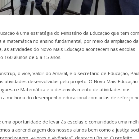
ucação é uma estratégia do Ministério da Educação que tem co
a e matemática no ensino fundamental, por meio da ampliação da
ia, as atividades do Novo Mais Educação acontecem nas escolas
o 160 alunos de 6 a 15 anos.
nstrup, o vice, Valdir do Amaral, e o secretário de Educação, Pau
s atividades desenvolvidas pelo projeto. O Novo Mais Educação
uesa e Matemática e o desenvolvimento de atividades nos
ndo a melhoria do desempenho educacional com aulas de reforço n
va é uma oportunidade de levar às escolas e comunidades uma melh
mos a aprendizagem dos nossos alunos bem como a justiça soci
rendizagem, valores e vivências”, destacou Brust. O prefeito