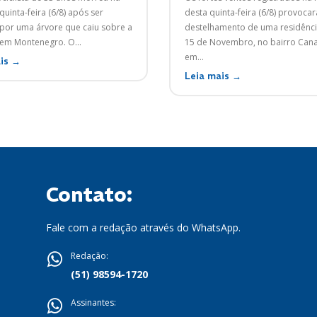
quinta-feira (6/8) após ser
desta quinta-feira (6/8) provoca
 por uma árvore que caiu sobre a
destelhamento de uma residênci
ERS-124, em Montenegro. O...
15 de Novembro, no bairro Can
em...
is →
Leia mais →
Contato:
Fale com a redação através do WhatsApp.
Redação:
(51) 98594-1720
Assinantes: