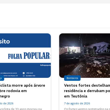
ça
Bombeiros
clista morre após árvore
Ventos fortes destelha
obre rodovia em
residência e derrubam p
negro
em Teutônia
to de 2026
7 de agosto de 2026
iclista de 33 anos morreu na
Os fortes ventos registrados na 