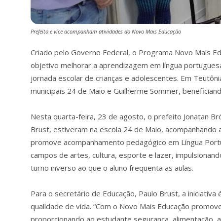
Prefeito e vice acompanham atividades do Novo Mais Educação
Criado pelo Governo Federal, o Programa Novo Mais Ed
objetivo melhorar a aprendizagem em língua portugues
jornada escolar de crianças e adolescentes. Em Teutôn
municipais 24 de Maio e Guilherme Sommer, beneficiand
Nesta quarta-feira, 23 de agosto, o prefeito Jonatan Brö
Brust, estiveram na escola 24 de Maio, acompanhando a
promove acompanhamento pedagógico em Língua Portug
campos de artes, cultura, esporte e lazer, impulsiona
turno inverso ao que o aluno frequenta as aulas.
Para o secretário de Educação, Paulo Brust, a iniciati
qualidade de vida. “Com o Novo Mais Educação promove
proporcionando ao estudante segurança, alimentação, ap