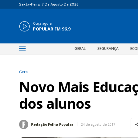
Sexta-Feira, 7 De Agosto De 2026
Ouça agora
POPULAR FM 96.9
GERAL
SEGURANÇA
ECO
Geral
Novo Mais Educa
dos alunos
24 de agosto de 2017
Redação Folha Popular