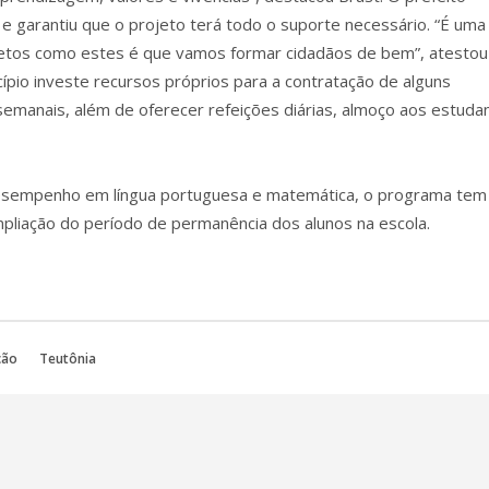
e garantiu que o projeto terá todo o suporte necessário. “É uma
jetos como estes é que vamos formar cidadãos de bem”, atestou
cípio investe recursos próprios para a contratação de alguns
semanais, além de oferecer refeições diárias, almoço aos estuda
o desempenho em língua portuguesa e matemática, o programa tem
mpliação do período de permanência dos alunos na escola.
ção
Teutônia