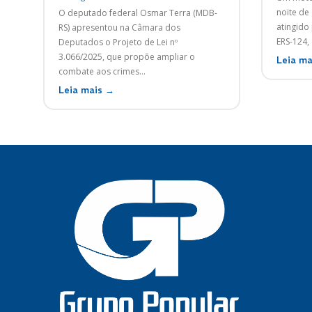
noite de 
O deputado federal Osmar Terra (MDB-
atingido
RS) apresentou na Câmara dos
Deputados o Projeto de Lei nº
3.066/2025, que propõe ampliar o
Leia ma
combate aos crimes...
Leia mais →