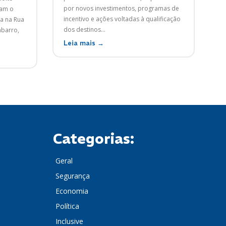
por novos investimentos, programas de
ram o
incentivo e ações voltadas à qualificação
a na Rua
dos destinos...
abarro,
Leia mais →
Categorias:
Geral
Segurança
Economia
Política
Inclusive