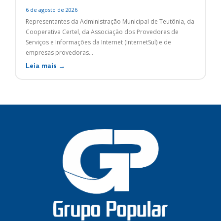
6 de agosto de 2026
Representantes da Administração Municipal de Teutônia, da
Cooperativa Certel, da Associação dos Provedores de
Serviços e Informações da Internet (InternetSul) e de
empresas provedoras...
Leia mais →