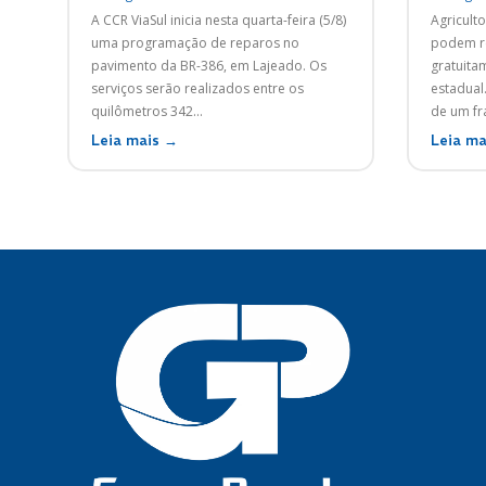
A CCR ViaSul inicia nesta quarta-feira (5/8)
Agriculto
uma programação de reparos no
podem re
pavimento da BR-386, em Lajeado. Os
gratuita
serviços serão realizados entre os
estadual
quilômetros 342...
de um fra
Leia mais →
Leia ma