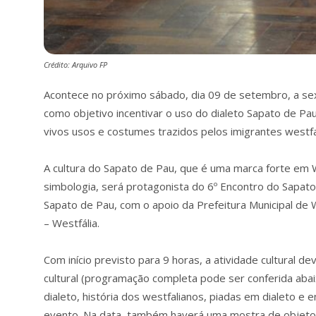
Crédito: Arquivo FP
Acontece no próximo sábado, dia 09 de setembro, a sex
como objetivo incentivar o uso do dialeto Sapato de Pau,
vivos usos e costumes trazidos pelos imigrantes westf
A cultura do Sapato de Pau, que é uma marca forte em We
simbologia, será protagonista do 6º Encontro do Sapat
Sapato de Pau, com o apoio da Prefeitura Municipal de 
– Westfália.
Com início previsto para 9 horas, a atividade cultural
cultural (programação completa pode ser conferida abaix
dialeto, história dos westfalianos, piadas em dialeto e
evento. Na data, também haverá uma mostra de objetos e