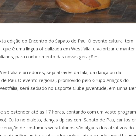
ta edição do Encontro do Sapato de Pau. O evento cultural tem
 que é uma língua oficializada em Westfália, e valorizar e manter
alianos, para conhecimento das novas gerações.
stfália e arredores, seja através da fala, da dança ou da
o de Pau. O evento regional, promovido pelo Grupo Amigos do
Westfália, será sediado no Esporte Clube Juventude, em Linha Ber
 deve se estender até as 17 horas, contando com um vasto progra
o). Culto no dialeto, danças típicas com Sapato de Pau, cantos 
 encenação de costumes westfalianos são alguns dos atrativos do
 utensílios antigos, utilizados pelos antepassados westfaliano