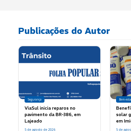
Publicações do Autor
Segurança
Bem-esta
ViaSul inicia reparos no
Benefí
pavimento da BR-386, em
solar g
Lajeado
em Imi
5 de agosto de 2026
5 de agos