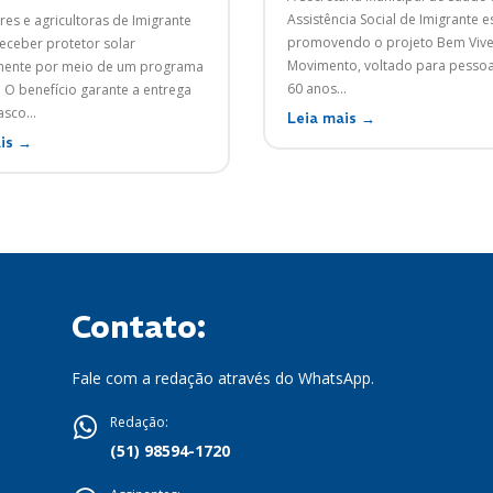
Assistência Social de Imigrante e
res e agricultoras de Imigrante
promovendo o projeto Bem Viv
ceber protetor solar
Movimento, voltado para pesso
mente por meio de um programa
60 anos...
. O benefício garante a entrega
sco...
Leia mais →
is →
Contato:
Fale com a redação através do WhatsApp.
Redação:
(51) 98594-1720