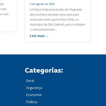
stá
5 de agosto de 2026
er em
A Polícia Federal prendeu em flagrante
as com
dois homens durante uma operação
realizada nesta quarta-feira (5/8), no
município de São Gabriel, para combater
o armazenamento...
Leia mais →
Categorias:
Geral
Segurança
Economia
Política