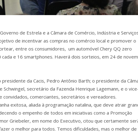
o Governo de Estrela e a Câmara de Comércio, Indústria e Serviço
jetivo de incentivar as compras no comércio local e promover o
sortear, entre os consumidores, um automóvel Chery QQ zero
0 cada e 16 smartphones. Haverá dois sorteios, em 24 de nove
o presidente da Cacis, Pedro Antônio Barth; o presidente da Câm
ne Schwingel, secretário da Fazenda Henrique Lagemann, e o vice
e convidados, comerciantes, secretários e vereadores.
ha exitosa, aliada à programação natalina, que deve atrair gra
radecendo o empenho de todos em iniciativas como a Promoção
almor Griebeler, em nome do Executivo, citou que certamente ser
azer o melhor para todos. Temos dificuldades, mas o melhor de