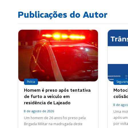
Publicações do Autor
Polícia
Seguran
Homem é preso após tentativa
Motoci
de furto a veículo em
colisã
residência de Lajeado
8 de agos
8 de agosto de 2026
Uma moto
após um 
Um homem de 26 anos foi preso pela
por volt
Brigada Militar na madrugada deste