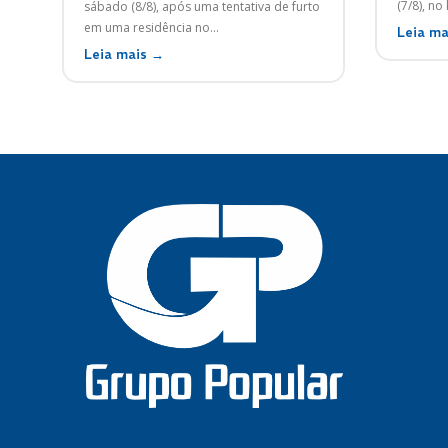
(7/8), no
sábado (8/8), após uma tentativa de furto
em uma residência no...
Leia ma
Leia mais →