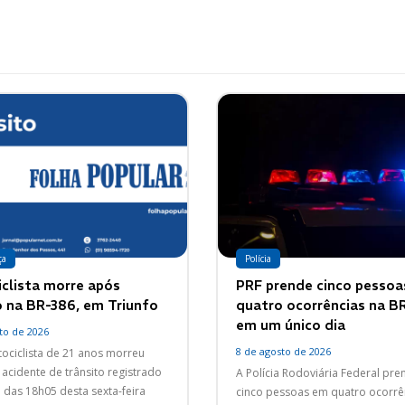
ça
Polícia
clista morre após
PRF prende cinco pesso
o na BR-386, em Triunfo
quatro ocorrências na B
em um único dia
to de 2026
8 de agosto de 2026
ciclista de 21 anos morreu
acidente de trânsito registrado
A Polícia Rodoviária Federal pr
a das 18h05 desta sexta-feira
cinco pessoas em quatro ocorrê