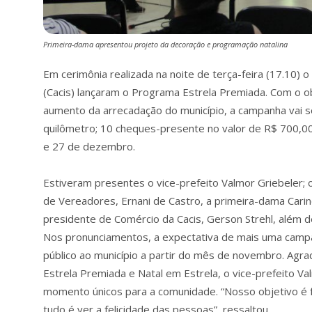
Primeira-dama apresentou projeto da decoração e programação natalina
Em cerimônia realizada na noite de terça-feira (17.10) 
(Cacis) lançaram o Programa Estrela Premiada. Com o ob
aumento da arrecadação do município, a campanha vai 
quilômetro; 10 cheques-presente no valor de R$ 700,0
e 27 de dezembro.
Estiveram presentes o vice-prefeito Valmor Griebeler; 
de Vereadores, Ernani de Castro, a primeira-dama Cari
presidente de Comércio da Cacis, Gerson Strehl, além d
Nos pronunciamentos, a expectativa de mais uma campan
público ao município a partir do mês de novembro. Ag
Estrela Premiada e Natal em Estrela, o vice-prefeito V
momento únicos para a comunidade. “Nosso objetivo é f
tudo é ver a felicidade das pessoas”, ressaltou.