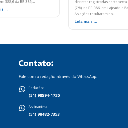
 km 388,6 da BR-386,...
distintas registradas nesta sexta-
(7/8), na BR-386, em Lajeado e 
is →
As ações resultaram no...
Leia mais →
Contato:
Fale com a redação através do WhatsApp.
Redação:
(51) 98594-1720
Assinantes:
(51) 98482-7353