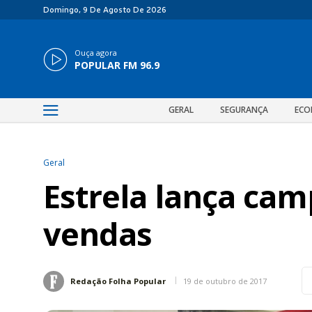
Domingo, 9 De Agosto De 2026
Ouça agora
POPULAR FM 96.9
GERAL
SEGURANÇA
ECO
Geral
Estrela lança ca
vendas
19 de outubro de 2017
Redação Folha Popular