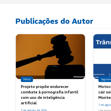
Publicações do Autor
Polícia
Seguran
Projeto propõe endurecer
Motoci
combate à pornografia infantil
cair s
com uso de inteligência
Monte
artificial
7 de agos
7 de agosto de 2026
Um motoc