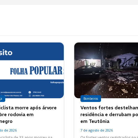
ça
Bombeiros
clista morre após árvore
Ventos fortes destelha
obre rodovia em
residência e derrubam p
negro
em Teutônia
to de 2026
7 de agosto de 2026
iclista de 33 anos morreu na
Os fortes ventos registrados na 