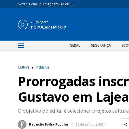
Sexta-Feira, 7 De Agosto De 2026
Ouça agora
POPULAR FM 96.9
GERAL
SEGURANÇA
ECO
Cultura
Inclusive
Prorrogadas inscr
Gustavo em Laje
O objetivo do edital é selecionar projetos cultu
26 de julho de 2024
Redação Folha Popular