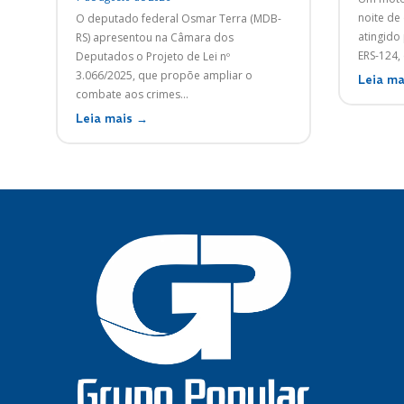
noite de 
O deputado federal Osmar Terra (MDB-
atingido
RS) apresentou na Câmara dos
Deputados o Projeto de Lei nº
3.066/2025, que propõe ampliar o
Leia ma
combate aos crimes...
Leia mais →