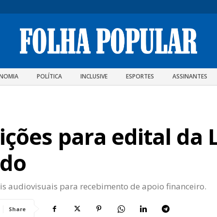
NOMIA
POLÍTICA
INCLUSIVE
ESPORTES
ASSINANTES
ições para edital da 
ado
rais audiovisuais para recebimento de apoio financeiro.
Share