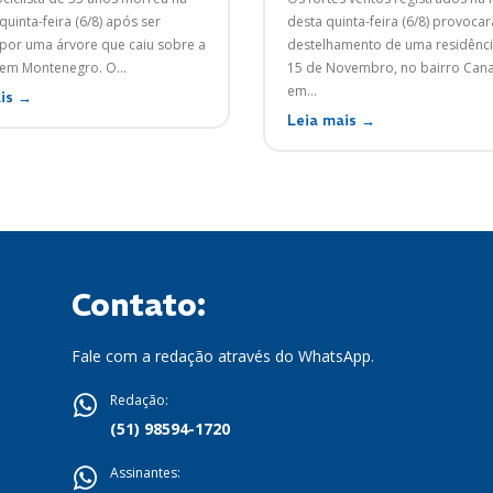
quinta-feira (6/8) após ser
desta quinta-feira (6/8) provoca
 por uma árvore que caiu sobre a
destelhamento de uma residênci
ERS-124, em Montenegro. O...
15 de Novembro, no bairro Can
em...
is →
Leia mais →
Contato:
Fale com a redação através do WhatsApp.
Redação:
(51) 98594-1720
Assinantes: