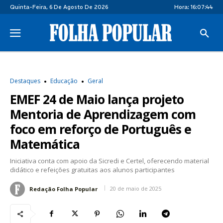
Quinta-Feira, 6 De Agosto De 2026
Hora:
16:07:45
Destaques
Educação
Geral
EMEF 24 de Maio lança projeto
Mentoria de Aprendizagem com
foco em reforço de Português e
Matemática
Iniciativa conta com apoio da Sicredi e Certel, oferecendo material
didático e refeições gratuitas aos alunos participantes
20 de maio de 2025
Redação Folha Popular