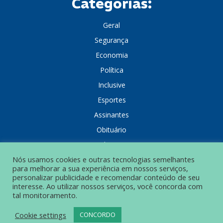
Categorias:
Geral
Segurança
Economia
Política
Inclusive
Esportes
Assinantes
Obituário
Colunistas
Nós usamos cookies e outras tecnologias semelhantes
para melhorar a sua experiência em nossos serviços,
personalizar publicidade e recomendar conteúdo de seu
interesse. Ao utilizar nossos serviços, você concorda com
tal monitoramento.
POLÍTICA DE PRIVACIDADE
Cookie settings
CONCORDO
© Grupo Popular de Comunicação – Todos os direitos reservados.