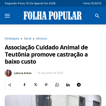
Segunda-Feira, 10 De Agosto De 2026
Hora:
12:02:14
Destaques
Geral
Serviços
Associação Cuidado Animal de
Teutônia promove castração a
baixo custo
30 de junho de 2025
Letícia Echer