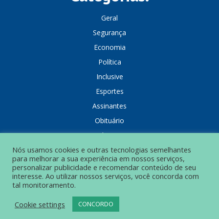
Geral
Segurança
Economia
Política
Inclusive
Esportes
Assinantes
Obituário
Colunistas
Nós usamos cookies e outras tecnologias semelhantes
para melhorar a sua experiência em nossos serviços,
personalizar publicidade e recomendar conteúdo de seu
interesse. Ao utilizar nossos serviços, você concorda com
tal monitoramento.
POLÍTICA DE PRIVACIDADE
Cookie settings
CONCORDO
© Grupo Popular de Comunicação – Todos os direitos reservados.