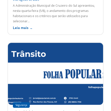
A Administração Municipal de Cruzeiro do Sul apresentou,
nesta quarta-feira (5/8), o andamento dos programas
habitacionais e os critérios que serão utilizados para
selecionar...
Leia mais →
Segurança