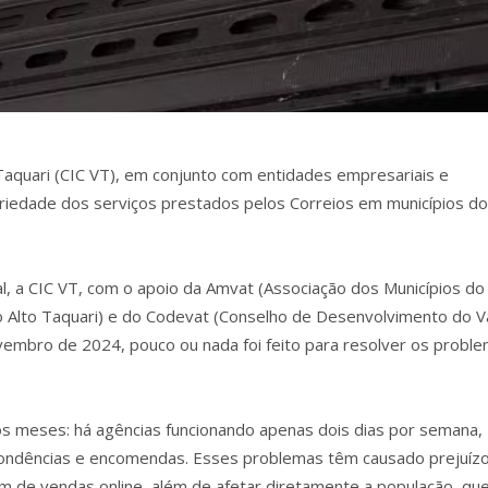
Taquari (CIC VT), em conjunto com entidades empresariais e
ariedade dos serviços prestados pelos Correios em municípios do
al, a CIC VT, com o apoio da Amvat (Associação dos Municípios do
do Alto Taquari) e do Codevat (Conselho de Desenvolvimento do V
ovembro de 2024, pouco ou nada foi feito para resolver os probl
s meses: há agências funcionando apenas dois dias por semana,
pondências e encomendas. Esses problemas têm causado prejuíz
 de vendas online, além de afetar diretamente a população, qu