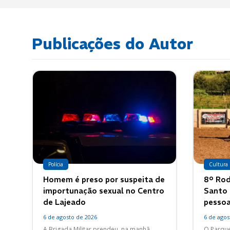
Publicações do Autor
Polícia
Cultura
Homem é preso por suspeita de
8º Rod
importunação sexual no Centro
Santo 
de Lajeado
pessoa
6 de agosto de 2026
6 de agos
A Brigada Militar prendeu, na manhã
O Parque