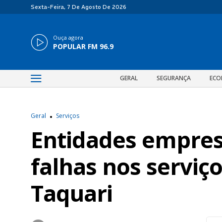
Sexta-Feira, 7 De Agosto De 2026
Ouça agora
POPULAR FM 96.9
GERAL
SEGURANÇA
ECO
Geral
Serviços
Entidades empres
falhas nos serviç
Taquari