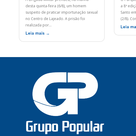
desta quinta-feira (6/8), um homem
a 8ª edi
suspeito de praticar importunação sexual
Santo ent
no Centro de Lajeado. A prisão foi
(2/8). Co
realizada por...
Leia ma
Leia mais →