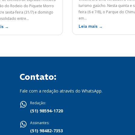
turismo gaúcho. Nesta quinta e s
ção do Rodeio do Piquete Morro
feira (6 e 7/8), o Parque do Chim
re sexta-feira (31/7) e domingo
em...
nsolidado entre...
Leia mais →
is →
Contato:
Fale com a redação através do WhatsApp.
Redação:
(51) 98594-1720
Assinantes:
(51) 98482-7353