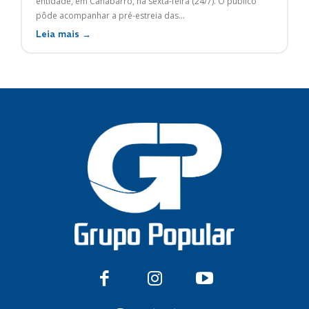
entidade, em Canabarro, na sexta-feira (24/7). O público
pôde acompanhar a pré-estreia das...
Leia mais →