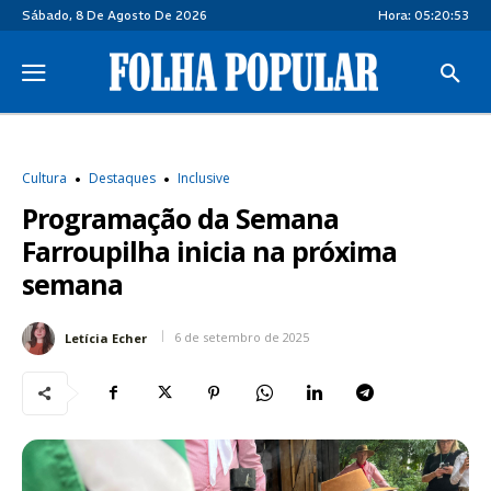
Sábado, 8 De Agosto De 2026
Hora:
05:20:54
Cultura
Destaques
Inclusive
Programação da Semana
Farroupilha inicia na próxima
semana
6 de setembro de 2025
Letícia Echer