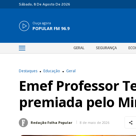
Sábado, 8 De Agosto De 2026
Ouça agora
POPULAR FM 96.9
GERAL
SEGURANÇA
ECO
Destaques
Educação
Geral
Emef Professor Te
premiada pelo Min
8 de maio de 2026
Redação Folha Popular