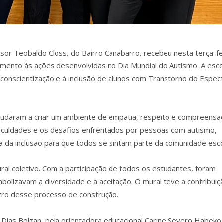
sor Teobaldo Closs, do Bairro Canabarro, recebeu nesta terça-fe
imento às ações desenvolvidas no Dia Mundial do Autismo. A esco
 conscientização e à inclusão de alunos com Transtorno do Espec
judaram a criar um ambiente de empatia, respeito e compreensã
ificuldades e os desafios enfrentados por pessoas com autismo,
a da inclusão para que todos se sintam parte da comunidade esco
al coletivo. Com a participação de todos os estudantes, foram
olizavam a diversidade e a aceitação. O mural teve a contribuiç
tro desse processo de construção.
 Dias Bolzan, pela orientadora educacional Carine Severo Habeko