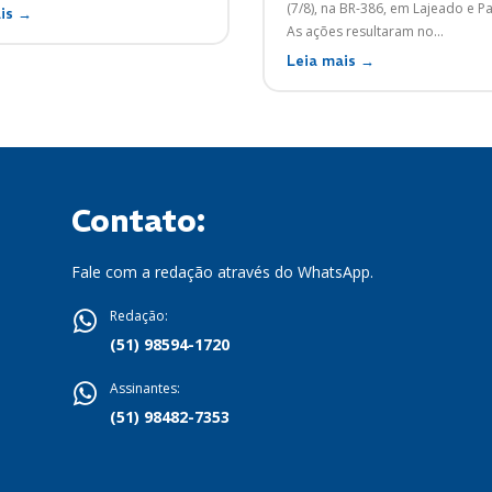
(7/8), na BR-386, em Lajeado e 
is →
As ações resultaram no...
Leia mais →
Contato:
Fale com a redação através do WhatsApp.
Redação:
(51) 98594-1720
Assinantes:
(51) 98482-7353