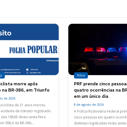
ça
Polícia
clista morre após
PRF prende cinco pesso
o na BR-386, em Triunfo
quatro ocorrências na B
em um único dia
to de 2026
8 de agosto de 2026
ciclista de 21 anos morreu
acidente de trânsito registrado
A Polícia Rodoviária Federal pr
a das 18h05 desta sexta-feira
cinco pessoas em quatro ocorrê
 km 388,6 da BR-386,...
distintas registradas nesta sexta-