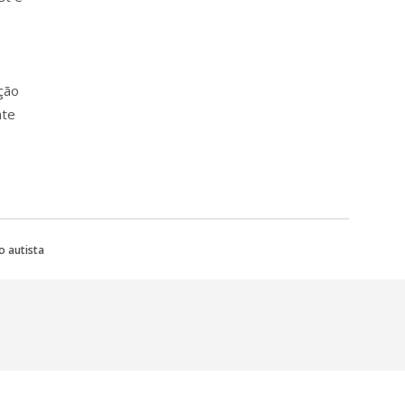
ção
nte
o autista