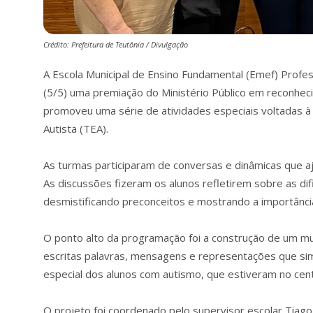
Crédito: Prefeitura de Teutônia / Divulgação
A Escola Municipal de Ensino Fundamental (Emef) Profes
(5/5) uma premiação do Ministério Público em reconhec
promoveu uma série de atividades especiais voltadas à
Autista (TEA).
As turmas participaram de conversas e dinâmicas que a
As discussões fizeram os alunos refletirem sobre as d
desmistificando preconceitos e mostrando a importânci
O ponto alto da programação foi a construção de um mur
escritas palavras, mensagens e representações que simb
especial dos alunos com autismo, que estiveram no cen
O projeto foi coordenado pelo supervisor escolar Tiago