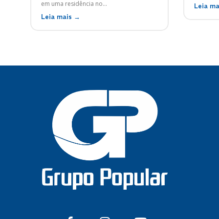
em uma residência no...
Leia ma
Leia mais →