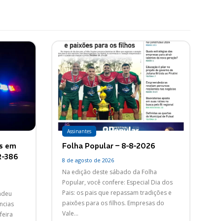
Assinantes
as em
Folha Popular – 8-8-2026
R-386
8 de agosto de 2026
Na edição deste sábado da Folha
Popular, você confere: Especial Dia dos
Pais: os pais que repassam tradições e
endeu
paixões para os filhos. Empresas do
ncias
Vale...
feira