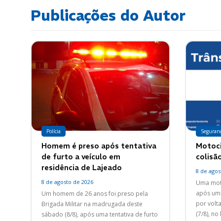
Publicações do Autor
Polícia
Seguran
Homem é preso após tentativa
Motoci
de furto a veículo em
colisã
residência de Lajeado
8 de agos
8 de agosto de 2026
Uma moto
após um 
Um homem de 26 anos foi preso pela
por volt
Brigada Militar na madrugada deste
(7/8), no
sábado (8/8), após uma tentativa de furto