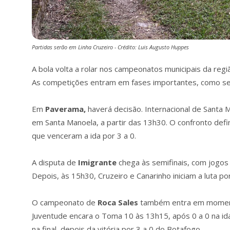
Partidas serão em Linha Cruzeiro - Crédito: Luis Augusto Huppes
A bola volta a rolar nos campeonatos municipais da regi
As competições entram em fases importantes, como semif
Em
Paverama,
haverá decisão. Internacional de Santa 
em Santa Manoela, a partir das 13h30. O confronto de
que venceram a ida por 3 a 0.
A disputa de
Imigrante
chega às semifinais, com jogos
Depois, às 15h30, Cruzeiro e Canarinho iniciam a luta p
O campeonato de
Roca
Sales
também entra em momento 
Juventude encara o Toma 10 às 13h15, após 0 a 0 na id
na final, depois da vitória por 3 a 0 do Botafogo.