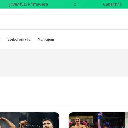
Juventus/Primavera
x
Canarinho
s
futebol amador
Municipais