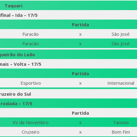
Taquari
final – Ida – 17/5
Partida
Furacão
x
São José
Furacão
x
São José
ueirão do Leão
nais – Volta – 17/5
Partida
Esportivo
x
Internacional
ruzeiro do Sul
 rodada – 17/5
Partida
XV de Novembro
x
Tamoio
Cruzeiro
x
Bom Fim