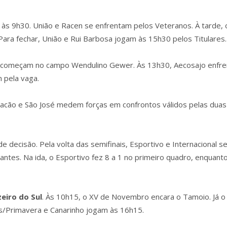
às 9h30. União e Racen se enfrentam pelos Veteranos. À tarde, 
ara fechar, União e Rui Barbosa jogam às 15h30 pelos Titulares.
nal começam no campo Wendulino Gewer. Às 13h30, Aecosajo enfre
m pela vaga.
racão e São José medem forças em confrontos válidos pelas duas
 decisão. Pela volta das semifinais, Esportivo e Internacional s
ntes. Na ida, o Esportivo fez 8 a 1 no primeiro quadro, enquant
zeiro
do
Sul
. Às 10h15, o XV de Novembro encara o Tamoio. Já o
us/Primavera e Canarinho jogam às 16h15.