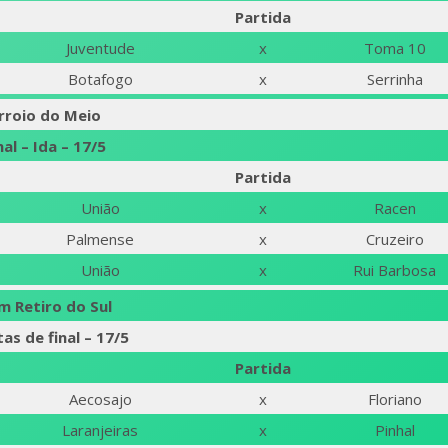
Partida
Juventude
x
Toma 10
Botafogo
x
Serrinha
rroio do Meio
nal – Ida – 17/5
Partida
União
x
Racen
Palmense
x
Cruzeiro
União
x
Rui Barbosa
m Retiro do Sul
as de final – 17/5
Partida
Aecosajo
x
Floriano
Laranjeiras
x
Pinhal