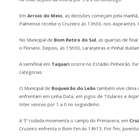
Em
Arroio do Meio
, as decisões começam pela manhã, 
Palmense recebe o Cruzeiro às 13h30, nos Aspirantes. P
No Municipal de
Bom
Retiro
do
Sul
, as quartas de fi
o Floriano. Depois, às 15h30, Laranjeiras e Pinhal duela
A semifinal em
Taquari
ocorre no Estádio Pinheirão. Fu
categorias.
O Municipal de
Boqueirão
do
Leão
também vive clima de
enfrentam em Linha Data, em jogos de Titulares e Aspira
Inter venceu por 1 a 0 no segundinho.
A 5ª rodada movimenta o campo do Primavera, em
Cru
Cruzeiro enfrenta o Bom Fim às 14h15. Por fim, Juvent