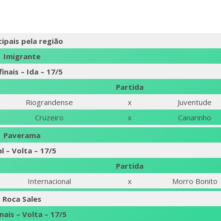
ipais pela região
Imigrante
inais – Ida – 17/5
Partida
Riograndense
x
Juventude
Cruzeiro
x
Canarinho
Paverama
al – Volta – 17/5
Partida
Internacional
x
Morro Bonito
Roca Sales
nais – Volta – 17/5