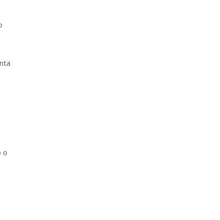
o
nta
e
o o