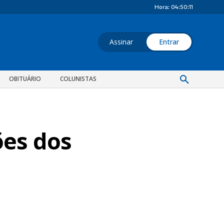
Hora:
04:50:13
Assinar
Entrar
OBITUÁRIO
COLUNISTAS
ões dos