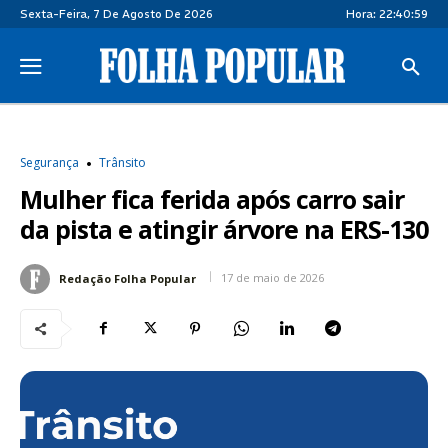
Sexta-Feira, 7 De Agosto De 2026
Hora:
22:40:59
Segurança
Trânsito
Mulher fica ferida após carro sair
da pista e atingir árvore na ERS-130
17 de maio de 2026
Redação Folha Popular