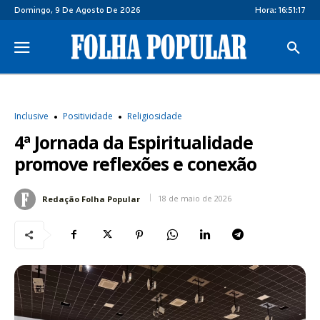
Domingo, 9 De Agosto De 2026
Hora:
16:51:18
Inclusive
Positividade
Religiosidade
4ª Jornada da Espiritualidade
promove reflexões e conexão
18 de maio de 2026
Redação Folha Popular