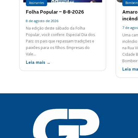
Assinantes
Bombeir
Folha Popular – 8-8-2026
Amarok
incênd
8 de agosto de 2026
7 de agos
Na edição deste sábado da Folha
Popular, você confere: Especial Dia dos
Uma cami
Pais: os pais que repassam tradições e
incêndio 
paixões para os filhos. Empresas do
na Rua Vi
Vale...
Cidade Ba
Bombeiro
Leia mais →
Leia ma