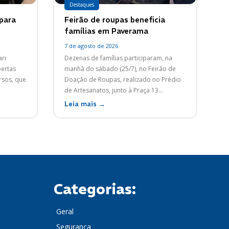
Destaques
 para
Feirão de roupas beneficia
famílias em Paverama
7 de agosto de 2026
ri
Dezenas de famílias participaram, na
bertas
manhã do sábado (25/7), no Feirão de
rsos, que
Doação de Roupas, realizado no Prédio
de Artesanatos, junto à Praça 13...
Leia mais →
Categorias:
Geral
Segurança