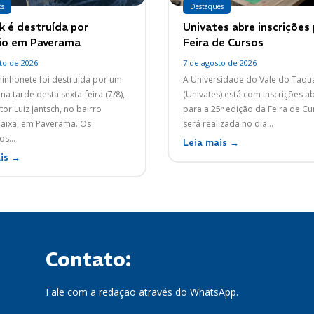
os
Destaques
 é destruída por
Univates abre inscrições
io em Paverama
Feira de Cursos
to de 2026
7 de agosto de 2026
nhonete foi destruída por um
A Universidade do Vale do Taqua
na tarde desta sexta-feira (7/8),
(Univates) está com inscrições a
tor Luiz Jantsch, no bairro
para a 25ª edição da Feira de Cu
ixa, em Paverama. Os
será realizada no dia...
s...
Leia mais →
is →
Contato:
Fale com a redação através do WhatsApp.