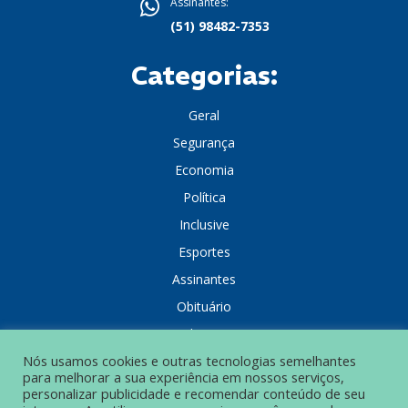
Assinantes:
(51) 98482-7353
Categorias:
Geral
Segurança
Economia
Política
Inclusive
Esportes
Assinantes
Obituário
Colunistas
Nós usamos cookies e outras tecnologias semelhantes
para melhorar a sua experiência em nossos serviços,
personalizar publicidade e recomendar conteúdo de seu