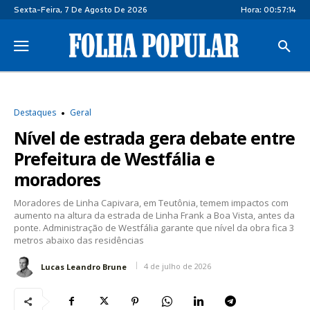
Sexta-Feira, 7 De Agosto De 2026
Hora:
00:57:15
Destaques
Geral
Nível de estrada gera debate entre
Prefeitura de Westfália e
moradores
Moradores de Linha Capivara, em Teutônia, temem impactos com
aumento na altura da estrada de Linha Frank a Boa Vista, antes da
ponte. Administração de Westfália garante que nível da obra fica 3
metros abaixo das residências
4 de julho de 2026
Lucas Leandro Brune