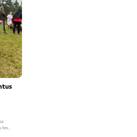
ntus
ia
fim...