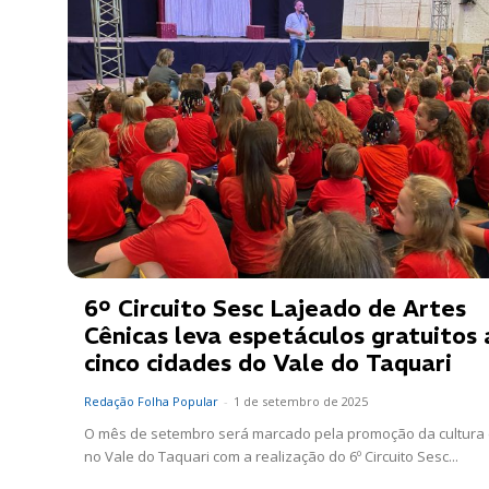
6º Circuito Sesc Lajeado de Artes
Cênicas leva espetáculos gratuitos 
cinco cidades do Vale do Taquari
Redação Folha Popular
-
1 de setembro de 2025
O mês de setembro será marcado pela promoção da cultura 
no Vale do Taquari com a realização do 6º Circuito Sesc...