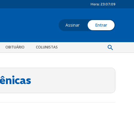
Hora:
23:07:09
Assinar
Entrar
OBITUÁRIO
COLUNISTAS
Cênicas