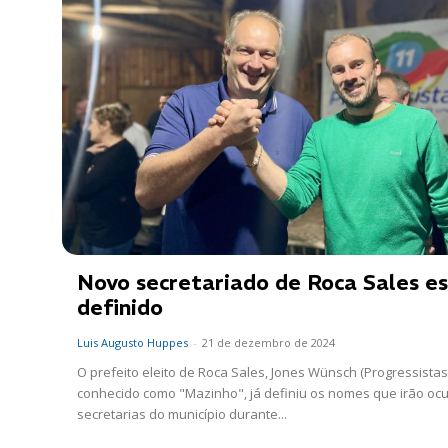
Novo secretariado de Roca Sales e
definido
Luis Augusto Huppes
-
21 de dezembro de 2024
O prefeito eleito de Roca Sales, Jones Wünsch (Progressistas)
conhecido como "Mazinho", já definiu os nomes que irão oc
secretarias do município durante...