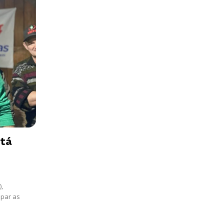
stá
,
upar as