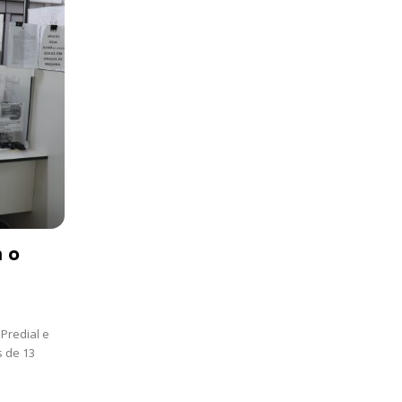
 o
Predial e
s de 13