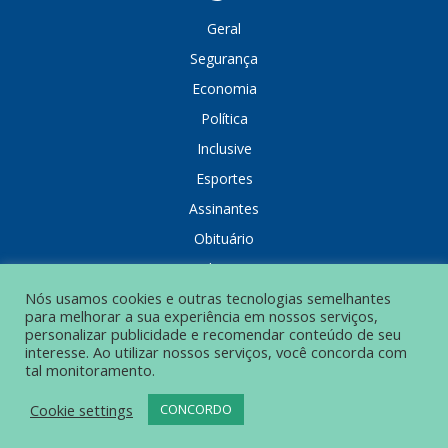
Geral
Segurança
Economia
Política
Inclusive
Esportes
Assinantes
Obituário
Colunistas
Nós usamos cookies e outras tecnologias semelhantes
para melhorar a sua experiência em nossos serviços,
personalizar publicidade e recomendar conteúdo de seu
interesse. Ao utilizar nossos serviços, você concorda com
tal monitoramento.
POLÍTICA DE PRIVACIDADE
Cookie settings
CONCORDO
© Grupo Popular de Comunicação – Todos os direitos reservados.