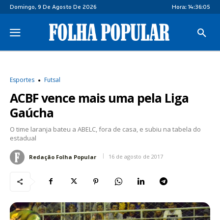
Domingo, 9 De Agosto De 2026
Hora:
14:36:05
Esportes
Futsal
ACBF vence mais uma pela Liga
Gaúcha
O time laranja bateu a ABELC, fora de casa, e subiu na tabela do
estadual
16 de agosto de 2017
Redação Folha Popular