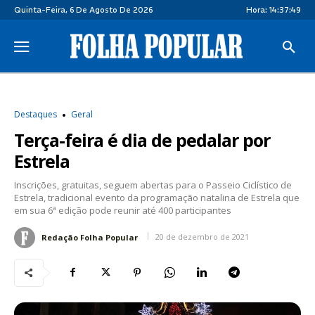
Quinta-Feira, 6 De Agosto De 2026
Hora:
14:37:50
Destaques
Geral
Terça-feira é dia de pedalar por
Estrela
Inscrições, gratuitas, seguem abertas para o Passeio Ciclístico de
Estrela, tradicional evento da programação natalina de Estrela que
em sua 6ª edição pode reunir até 400 participantes
20 de dezembro de 2021
Redação Folha Popular