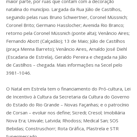
maior parte, por ruas que contam com a decoração
natalina do município. Largada da Rua Júlio de Castilhos,
seguindo pelas ruas Bruno Schwertner, Coronel Müssnich;
Coronel Brito; Germano Hasslocher; Avenida Rio Branco;
retorno pela Coronel Müssnich (ponte alta); Venâncio Aires;
Fernando Abott (Calçadão); 13 de Maio; Júlio de Castilhos
(praça Menna Barreto); Venâncio Aires, Arnaldo José Diehl
(Escadaria de Estrela), Geraldo Pereira e chegada na Júlio
de Castilhos – chegada. Mais informações na Secel pelo
3981-1046.
O Natal em Estrela tem o financiamento do Pró-cultura, Lei
de Incentivo à Cultura da Secretaria da Cultura do Governo
do Estado do Rio Grande – Novas Façanhas; e o patrocínio
de Corsan – evoluir nos define; Sicredi; Cresol; Imobiliária
Nova Era; Univale; Latvida; Rhodoss; Medical San; SOS
Bebidas; Construschorr; Rota Gráfica, Plastrela e STR
Supermercado.