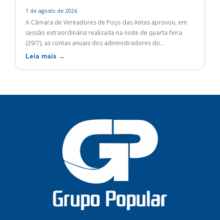
1 de agosto de 2026
A Câmara de Vereadores de Poço das Antas aprovou, em
sessão extraordinária realizada na noite de quarta-feira
(29/7), as contas anuais dos administradores do...
Leia mais →