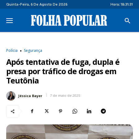
Quinta-Feira, 6 De Agosto De 2026
Hora:
18:31:31
Polícia
Segurança
Após tentativa de fuga, dupla é
presa por tráfico de drogas em
Teutônia
7 de maio de 2025
Jéssica Bayer