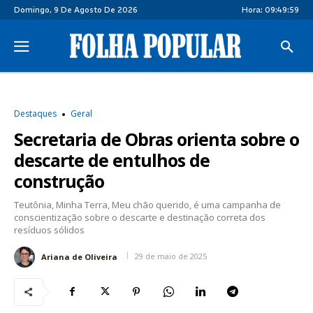
Domingo, 9 De Agosto De 2026
Hora:
09:50:00
Destaques
Geral
Secretaria de Obras orienta sobre o
descarte de entulhos de
construção
Teutônia, Minha Terra, Meu chão querido, é uma campanha de
conscientização sobre o descarte e destinação correta dos
resíduos sólidos
29 de maio de 2025
Ariana de Oliveira