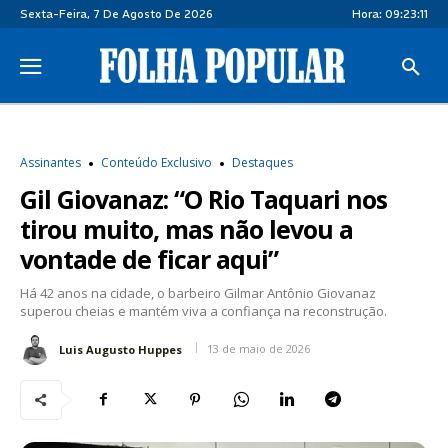
Sexta-Feira, 7 De Agosto De 2026
Hora:
09:23:12
Assinantes
Conteúdo Exclusivo
Destaques
Gil Giovanaz: “O Rio Taquari nos
tirou muito, mas não levou a
vontade de ficar aqui”
Há 42 anos na cidade, o barbeiro Gilmar Antônio Giovanaz
superou cheias e mantém viva a confiança na reconstrução.
13 de maio de 2026
Luis Augusto Huppes