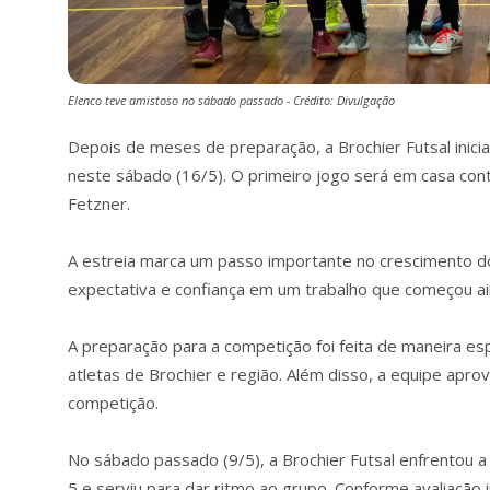
Elenco teve amistoso no sábado passado - Crédito: Divulgação
Depois de meses de preparação, a Brochier Futsal inic
neste sábado (16/5). O primeiro jogo será em casa cont
Fetzner.
A estreia marca um passo importante no crescimento do
expectativa e confiança em um trabalho que começou ai
A preparação para a competição foi feita de maneira es
atletas de Brochier e região. Além disso, a equipe aprov
competição.
No sábado passado (9/5), a Brochier Futsal enfrentou 
5 e serviu para dar ritmo ao grupo. Conforme avaliação 