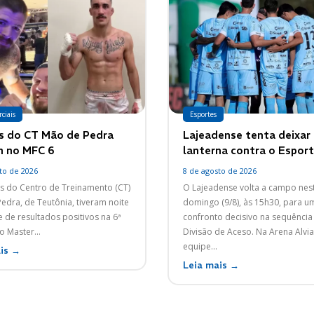
ciais
Esportes
s do CT Mão de Pedra
Lajeadense tenta deixar
m no MFC 6
lanterna contra o Esport
to de 2026
8 de agosto de 2026
as do Centro de Treinamento (CT)
O Lajeadense volta a campo nes
edra, de Teutônia, tiveram noite
domingo (9/8), às 15h30, para u
e de resultados positivos na 6ª
confronto decisivo na sequência
o Master...
Divisão de Aceso. Na Arena Alviazul, a
equipe...
is →
Leia mais →