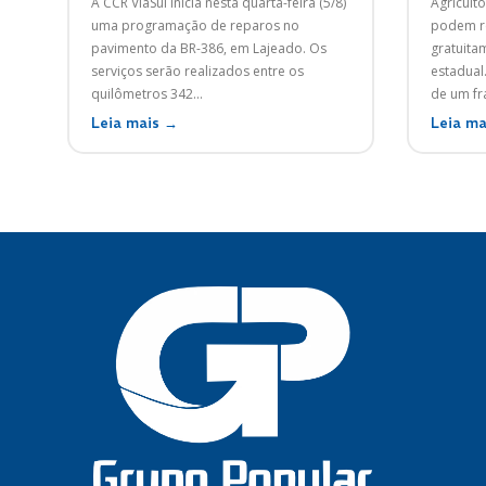
A CCR ViaSul inicia nesta quarta-feira (5/8)
Agriculto
uma programação de reparos no
podem re
pavimento da BR-386, em Lajeado. Os
gratuita
serviços serão realizados entre os
estadual
quilômetros 342...
de um fra
Leia mais →
Leia ma