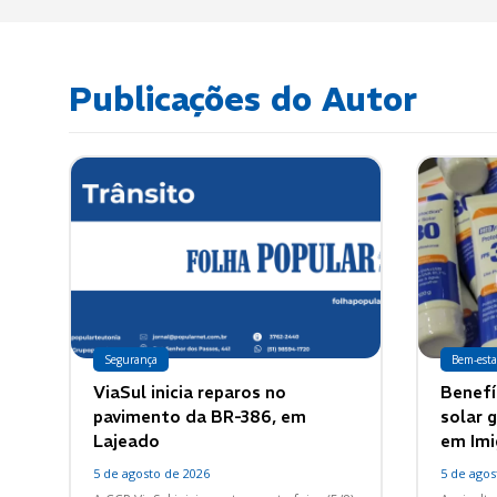
Publicações do Autor
Segurança
Bem-esta
ViaSul inicia reparos no
Benefí
pavimento da BR-386, em
solar g
Lajeado
em Imi
5 de agosto de 2026
5 de agos