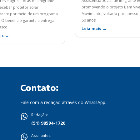
Assistência Social de Imigrante e
res e agricultoras de Imigrante
promovendo o projeto Bem Viv
ceber protetor solar
Movimento, voltado para pesso
mente por meio de um programa
60 anos...
. O benefício garante a entrega
sco...
Leia mais →
is →
Contato:
Fale com a redação através do WhatsApp.
Redação:
(51) 98594-1720
Assinantes: