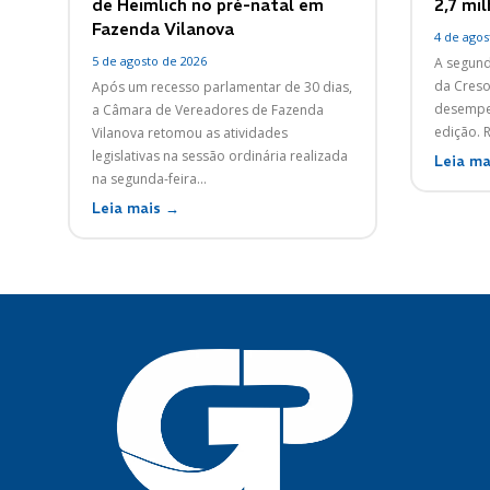
de Heimlich no pré-natal em
2,7 mi
Fazenda Vilanova
4 de agos
5 de agosto de 2026
A segund
da Creso
Após um recesso parlamentar de 30 dias,
desempen
a Câmara de Vereadores de Fazenda
edição. R
Vilanova retomou as atividades
legislativas na sessão ordinária realizada
Leia ma
na segunda-feira...
Leia mais →