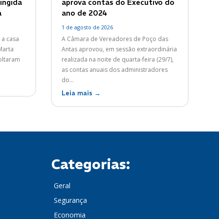
tingida
aprova contas do Executivo do
a
ano de 2024
1 de agosto de 2026
 a casa
A Câmara de Vereadores de Poço das
Marta
Antas aprovou, em sessão extraordinária
voltaram
realizada na noite de quarta-feira (29/7),
as contas anuais dos administradores
do...
Leia mais →
Categorias:
Geral
Segurança
Economia