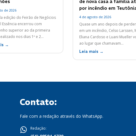
lhões
de nova casa à família a
por incêndio em Teutôni
to de 2026
4 de agosto de 2026
a edição do Feirão de Negócios
l Essência encerrou com
Quase um ano depois de perder
ho superior ao da primeira
em um incêndio, Celso Larssen, 
ealizado nos dias 1º e 2...
Eliana Cardoso e Luani Mueller 
ao lugar que chamavam...
is →
Leia mais →
Contato:
Fale com a redação através do WhatsApp.
Redação: