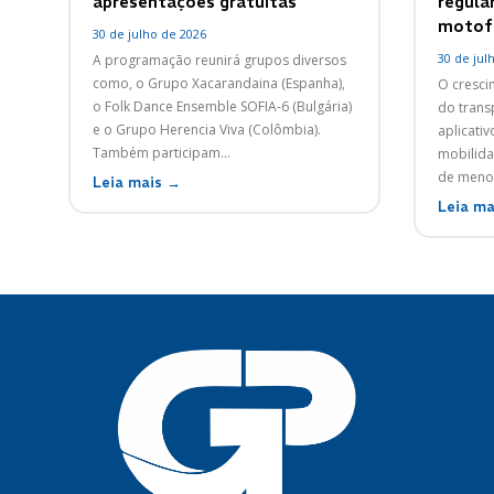
apresentações gratuitas
regular
motofr
30 de julho de 2026
30 de jul
A programação reunirá grupos diversos
como, o Grupo Xacarandaina (Espanha),
O cresci
o Folk Dance Ensemble SOFIA-6 (Bulgária)
do trans
e o Grupo Herencia Viva (Colômbia).
aplicati
Também participam...
mobilid
de menor 
Leia mais →
Leia ma