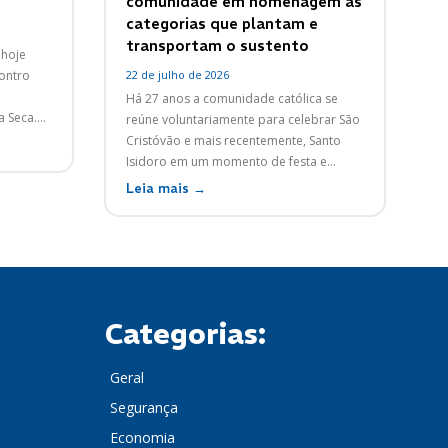
comunidade em homenagem às
categorias que plantam e
transportam o sustento
 hoje
contro
22 de julho de 2026
Há 27 anos a comunidade católica se
 Seca....
reúne voluntariamente para celebrar São
Cristóvão e mais recentemente, Santo
Isidoro em um momento de festa e...
Leia mais →
Categorias:
Geral
Segurança
Economia