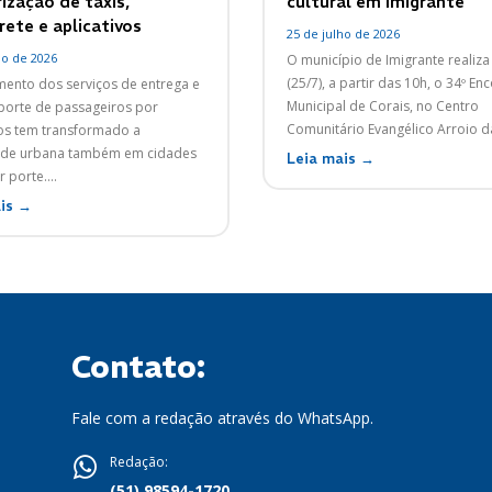
ização de táxis,
cultural em Imigrante
ete e aplicativos
25 de julho de 2026
ho de 2026
O município de Imigrante realiza
(25/7), a partir das 10h, o 34º En
mento dos serviços de entrega e
Municipal de Corais, no Centro
porte de passageiros por
Comunitário Evangélico Arroio da
vos tem transformado a
ade urbana também em cidades
Leia mais →
porte....
is →
Contato:
Fale com a redação através do WhatsApp.
Redação:
(51) 98594-1720