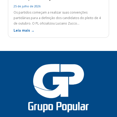
25 de julho de 2026
Os partidos começam a realizar suas convenções
partidárias para a definição dos candidatos do pleito de 4
de outubro. O PL oficializou Luciano Zucco...
Leia mais →