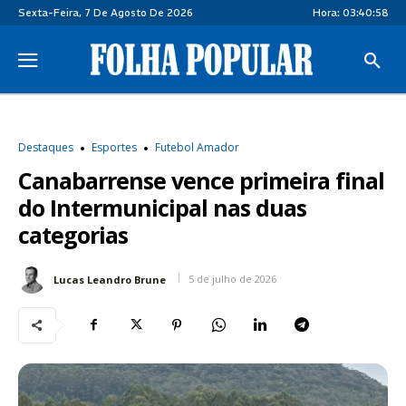
Sexta-Feira, 7 De Agosto De 2026
Hora:
03:40:59
Destaques
Esportes
Futebol Amador
Canabarrense vence primeira final
do Intermunicipal nas duas
categorias
5 de julho de 2026
Lucas Leandro Brune