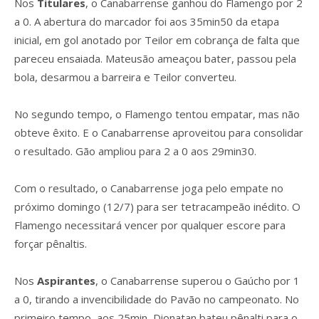
Nos
Titulares
, o Canabarrense ganhou do Flamengo por 2
a 0. A abertura do marcador foi aos 35min50 da etapa
inicial, em gol anotado por Teilor em cobrança de falta que
pareceu ensaiada. Mateusão ameaçou bater, passou pela
bola, desarmou a barreira e Teilor converteu.
No segundo tempo, o Flamengo tentou empatar, mas não
obteve êxito. E o Canabarrense aproveitou para consolidar
o resultado. Gão ampliou para 2 a 0 aos 29min30.
Com o resultado, o Canabarrense joga pelo empate no
próximo domingo (12/7) para ser tetracampeão inédito. O
Flamengo necessitará vencer por qualquer escore para
forçar pênaltis.
Nos
Aspirantes
, o Canabarrense superou o Gaúcho por 1
a 0, tirando a invencibilidade do Pavão no campeonato. No
primeiro tempo, aos 25min, Dionatan bateu pênalti para o