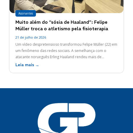
Assinantes
Muito além do “sósia de Haaland”: Felipe
Müller troca o atletismo pela fisioterapia
21 de julho de 2026
Um vídeo despretensioso transformou Felipe Müller (22) em
um fenômeno das redes sociais. A semelhança com o
atacante norueguês Erling Haaland rendeu mais de...
Leia mais →