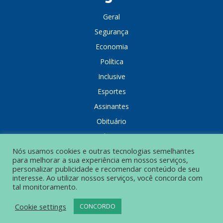
Geral
Segurança
Economia
Política
Inclusive
Esportes
Assinantes
Obituário
Colunistas
Nós usamos cookies e outras tecnologias semelhantes
para melhorar a sua experiência em nossos serviços,
personalizar publicidade e recomendar conteúdo de seu
interesse. Ao utilizar nossos serviços, você concorda com
tal monitoramento.
POLÍTICA DE PRIVACIDADE
Cookie settings
CONCORDO
© Grupo Popular de Comunicação – Todos os direitos reservados.