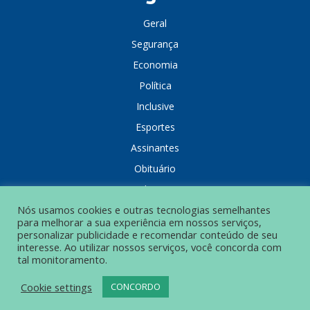
Geral
Segurança
Economia
Política
Inclusive
Esportes
Assinantes
Obituário
Colunistas
Nós usamos cookies e outras tecnologias semelhantes
para melhorar a sua experiência em nossos serviços,
personalizar publicidade e recomendar conteúdo de seu
interesse. Ao utilizar nossos serviços, você concorda com
tal monitoramento.
POLÍTICA DE PRIVACIDADE
Cookie settings
CONCORDO
© Grupo Popular de Comunicação – Todos os direitos reservados.