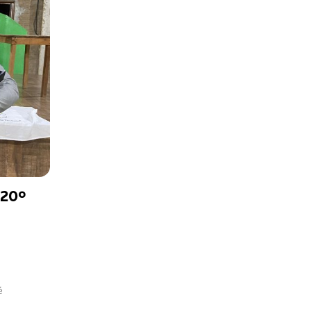
 20º
é