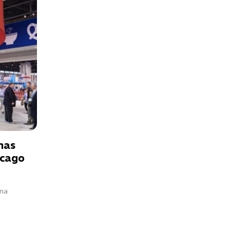
has
icago
 na